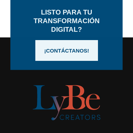
LISTO PARA TU
TRANSFORMACIÓN
DIGITAL?
¡CONTÁCTANOS!
LyBe Creators
Diseño y Desarrollo Web